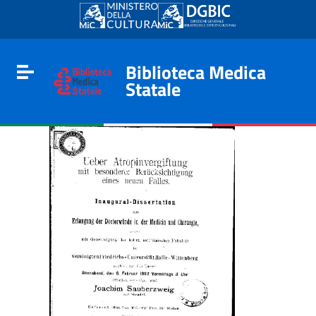
Go to content
Go to the navigation menu
Go to the footer
Biblioteca Medica
Toggle navigation
Statale
e