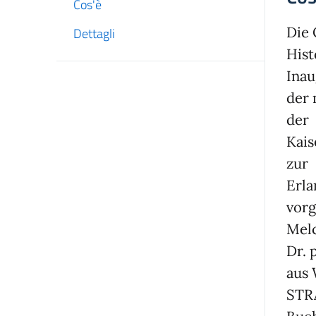
Cos'è
Die 
Dettagli
Hist
Inau
der 
der
Kais
zur
Erl
vorg
Mel
Dr. 
aus 
STR