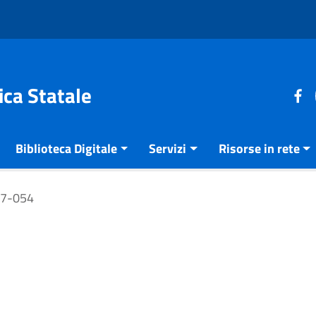
ica Statale
Biblioteca Digitale
Servizi
Risorse in rete
67-054