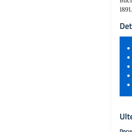
Buch
1891.
Det
Ult
Docu