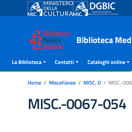
Go to content
Go to the navigation menu
Go to the footer
Biblioteca Med
La Biblioteca
Contatti
Cataloghi online
Home
Miscellanee
MISC. O
MISC.-00
MISC.-0067-054