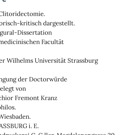
Clitoridectomie.
orisch-kritisch dargestellt.
gural-Dissertation
medicinischen Facultät
er Wilhelms Universität Strassburg
angung der Doctorwürde
elegt von
chior Fremont Kranz
philos.
Wiesbaden.
ASSBURG i. E.