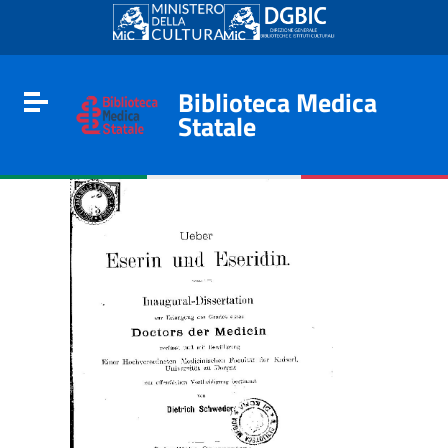
Go to content
Go to the navigation menu
Go to the footer
Biblioteca Medica
Toggle navigation
Statale
e