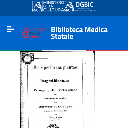
Go to content
Go to the navigation menu
Go to the footer
Biblioteca Medica
Toggle navigation
Statale
e