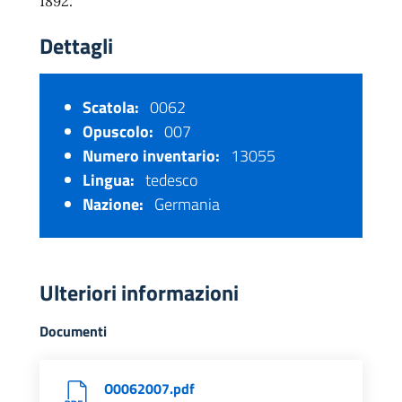
1892.
Dettagli
Scatola:
0062
Opuscolo:
007
Numero inventario:
13055
Lingua:
tedesco
Nazione:
Germania
Ulteriori informazioni
Documenti
O0062007.pdf