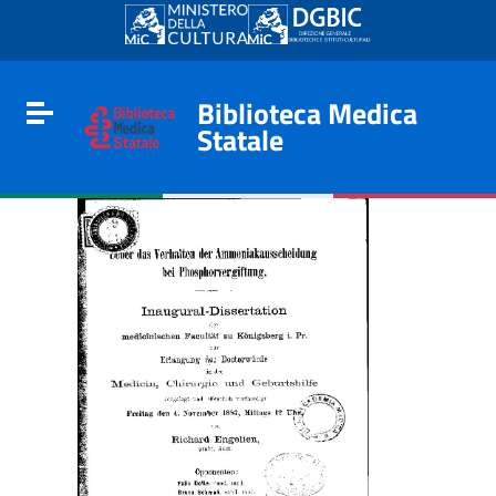
Go to content
Go to the navigation menu
Go to the footer
Biblioteca Medica
Toggle navigation
Statale
e