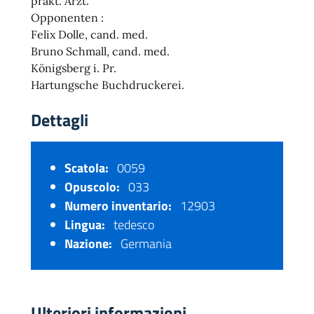
prakt. Arzt.
Opponenten :
Felix Dolle, cand. med.
Bruno Schmall, cand. med.
Königsberg i. Pr.
Hartungsche Buchdruckerei.
Dettagli
Scatola:
0059
Opuscolo:
033
Numero inventario:
12903
Lingua:
tedesco
Nazione:
Germania
Ulteriori informazioni