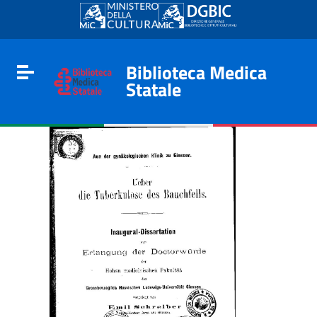
Go to content
Go to the navigation menu
Go to the footer
Biblioteca Medica
Toggle navigation
Statale
e