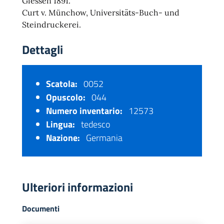
Giessen 1891.
Curt v. Münchow, Universitäts-Buch- und
Steindruckerei.
Dettagli
Scatola:
0052
Opuscolo:
044
Numero inventario:
12573
Lingua:
tedesco
Nazione:
Germania
Ulteriori informazioni
Documenti