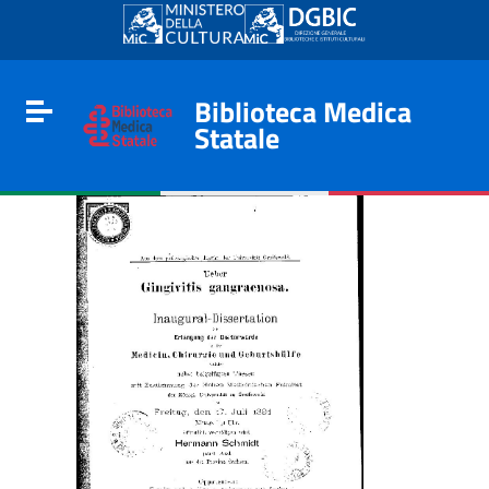
Go to content
Go to the navigation menu
Go to the footer
Biblioteca Medica
Toggle navigation
Statale
e