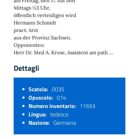
am Freitag, den 17. Juli 1891
Mittags ½3 Uhr,
öffentlich verteidigen wird
Hermann Schmidt
pract. Arzt
aus der Provinz Sachsen.
Opponenten:
Herr Dr. Med A. Kruse, Assistent am path …
Dettagli
Scatola:
0035
Opuscolo:
014
Numero inventario:
11693
Lingua:
tedesco
Nazione:
Germania