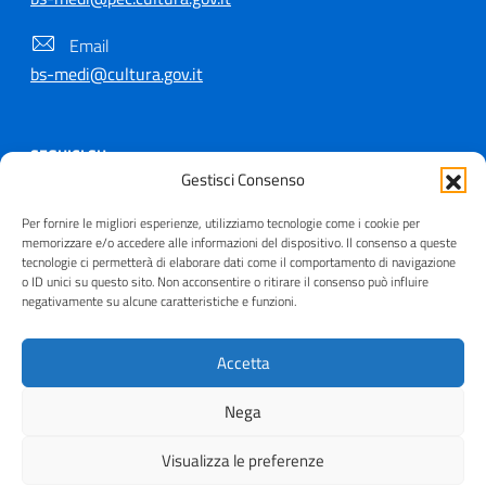
Email
bs-medi@cultura.gov.it
SEGUICI SU
Gestisci Consenso
Per fornire le migliori esperienze, utilizziamo tecnologie come i cookie per
memorizzare e/o accedere alle informazioni del dispositivo. Il consenso a queste
tecnologie ci permetterà di elaborare dati come il comportamento di navigazione
Copyright © 2021 - 2026
o ID unici su questo sito. Non acconsentire o ritirare il consenso può influire
negativamente su alcune caratteristiche e funzioni.
Useful Links Section
Privacy
|
Cookie policy
|
Contatti
|
Dichiarazione di
accessibilità
|
Crediti
| Realizzato da
Inera
Accetta
Nega
Visualizza le preferenze