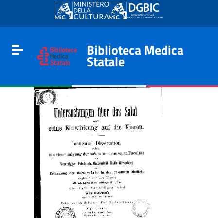
Go to content
Go to the navigation menu
Go to the footer
Biblioteca Medica
Toggle navigation
Statale
e