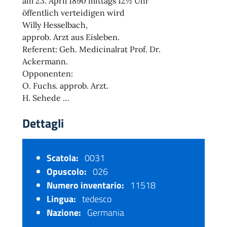
am 23. April 1890 mittags 12½ Uhr
öffentlich verteidigen wird
Willy Hesselbach,
approb. Arzt aus Eisleben.
Referent: Geh. Medicinalrat Prof. Dr.
Ackermann.
Opponenten:
O. Fuchs. approb. Arzt.
H. Sehede …
Dettagli
Scatola:
0031
Opuscolo:
026
Numero inventario:
11518
Lingua:
tedesco
Nazione:
Germania