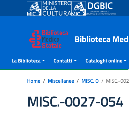
Go to content
Go to the navigation menu
Go to the footer
Biblioteca Med
La Biblioteca
Contatti
Cataloghi online
Home
Miscellanee
MISC. O
MISC.-00
MISC.-0027-054