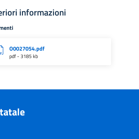
eriori informazioni
menti
O0027054.pdf
pdf - 3185 kb
tatale