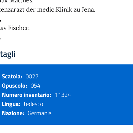
ax Matthes,
tenzarazt der medic.Klinik zu Jena.
,
av Fischer.
.
tagli
Scatola:
0027
Opuscolo:
054
Numero inventario:
11324
Lingua:
tedesco
Nazione:
Germania