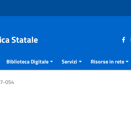
ica Statale
Biblioteca Digitale
Servizi
Risorse in rete
27-054