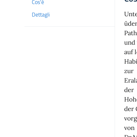
Cos'è
Unt
Dettagli
üder
Path
und 
auf 
Habi
zur
Eral
der
Hohe
der 
vorg
von