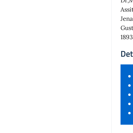
Dr,M
Assi
Jena
Gust
1893
Det