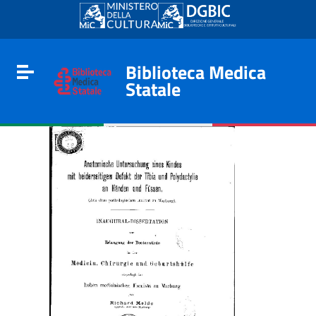
Go to content
Go to the navigation menu
Go to the footer
Biblioteca Medica
Toggle navigation
Statale
e