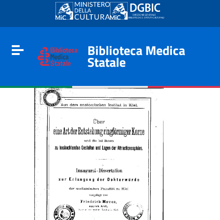
Go to content
Go to the navigation menu
Go to the footer
Biblioteca Medica
Toggle navigation
Statale
e