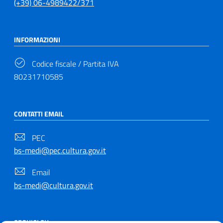
(+39) 06-4989422/371
INFORMAZIONI
Codice fiscale / Partita IVA
80231710585
CONTATTI EMAIL
PEC
bs-medi@pec.cultura.gov.it
Email
bs-medi@cultura.gov.it
SEGUICI SU