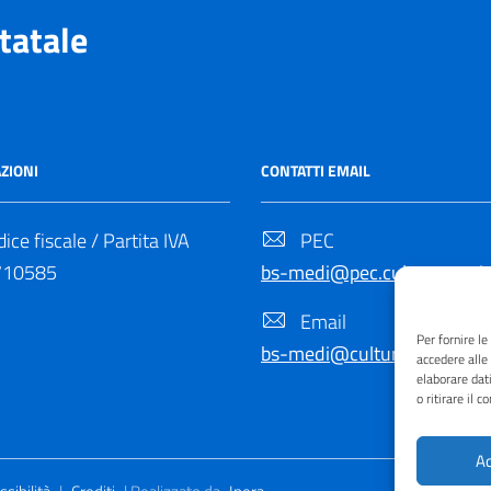
tatale
ZIONI
CONTATTI EMAIL
ice fiscale / Partita IVA
PEC
710585
bs-medi@pec.cultura.gov.it
Email
Per fornire l
bs-medi@cultura.gov.it
accedere alle
elaborare dat
o ritirare il 
Ac