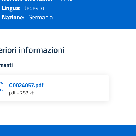
Lingua:
tedesco
Nazione:
Germania
eriori informazioni
menti
O0024057.pdf
pdf - 788 kb