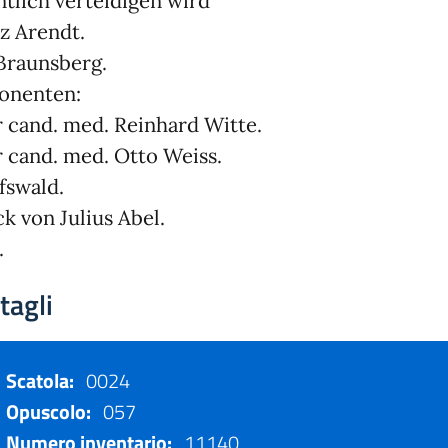
ntlich verteidigen wird
z Arendt.
Braunsberg.
onenten:
 cand. med. Reinhard Witte.
 cand. med. Otto Weiss.
fswald.
k von Julius Abel.
.
tagli
Scatola:
0024
Opuscolo:
057
Numero inventario:
11140