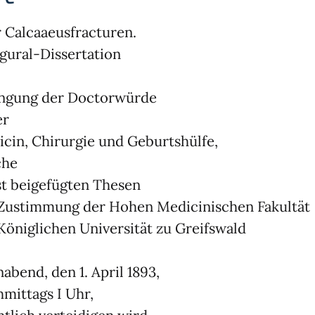
 Calcaaeusfracturen.
gural-Dissertation
angung der Doctorwürde
er
cin, Chirurgie und Geburtshülfe,
che
t beigefügten Thesen
Zustimmung der Hohen Medicinischen Fakultät
Königlichen Universität zu Greifswald
abend, den 1. April 1893,
mittags I Uhr,