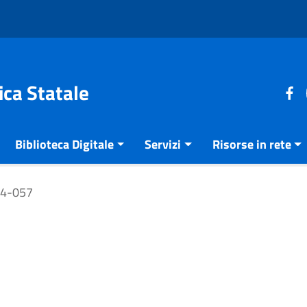
ica Statale
Biblioteca Digitale
Servizi
Risorse in rete
24-057