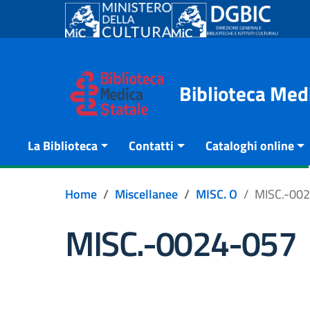
Go to content
Go to the navigation menu
Go to the footer
Biblioteca Med
La Biblioteca
Contatti
Cataloghi online
Home
Miscellanee
MISC. O
MISC.-00
MISC.-0024-057