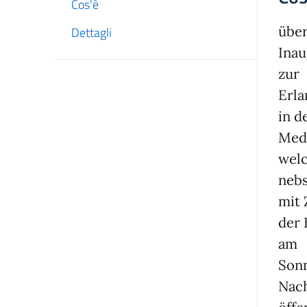
Cos'è
über
Dettagli
Inau
zur
Erl
in d
Medi
wel
nebs
mit 
der 
am
Sonn
Nach