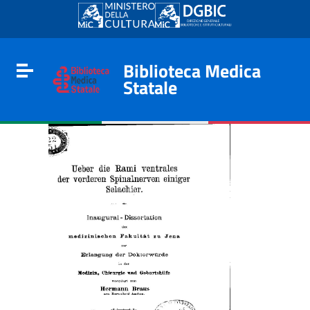
Go to content
Go to the navigation menu
Go to the footer
Biblioteca Medica
Toggle navigation
Statale
e