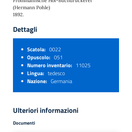
Frommannsche Hof-Buchdruckerei
(Hermann Pohle)
1892.
Dettagli
Scatola:
0022
Opuscolo:
051
Numero inventario:
11025
Lingua:
tedesco
Nazione:
Germania
Ulteriori informazioni
Documenti