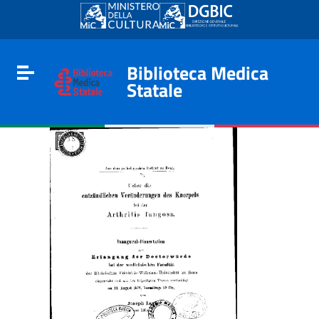
Go to content
Go to the navigation menu
Go to the footer
Biblioteca Medica
Toggle navigation
Statale
e