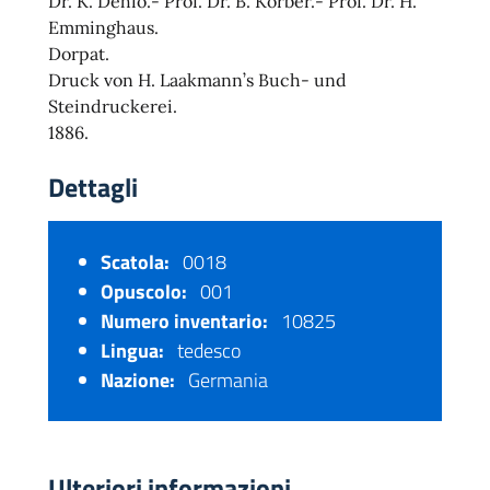
Dr. K. Dehio.- Prof. Dr. B. Körber.- Prof. Dr. H.
Emminghaus.
Dorpat.
Druck von H. Laakmann’s Buch- und
Steindruckerei.
1886.
Dettagli
Scatola:
0018
Opuscolo:
001
Numero inventario:
10825
Lingua:
tedesco
Nazione:
Germania
Ulteriori informazioni