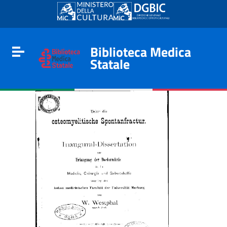
Go to content
Go to the navigation menu
Go to the footer
Biblioteca Medica
Toggle navigation
Statale
e