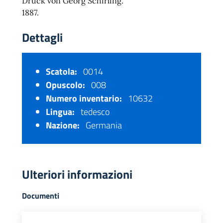
Druck von Georg Schirling.
1887.
Dettagli
Scatola:
0014
Opuscolo:
008
Numero inventario:
10632
Lingua:
tedesco
Nazione:
Germania
Ulteriori informazioni
Documenti