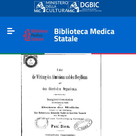
Go to content
Go to the navigation menu
Go to the footer
Biblioteca Medica
Toggle navigation
Statale
e