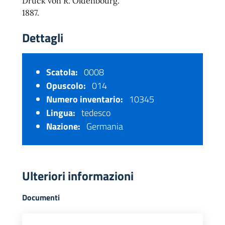
Druck von R. Oldenbourg.
1887.
Dettagli
Scatola:
0008
Opuscolo:
014
Numero inventario:
10345
Lingua:
tedesco
Nazione:
Germania
Ulteriori informazioni
Documenti