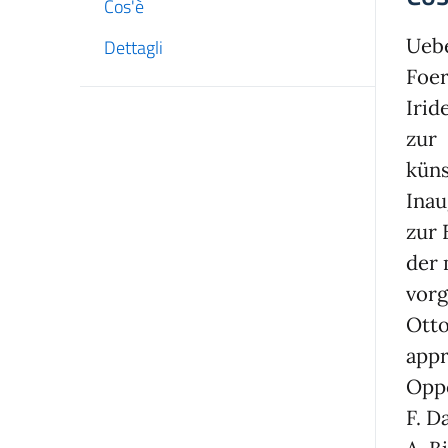
Cos'è
Uebe
Dettagli
Foer
Irid
zur
küns
Inau
zur 
der 
vorg
Otto
appr
Opp
F. Da