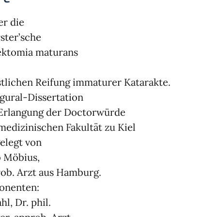
r die
ster’sche
ektomia maturans
tlichen Reifung immaturer Katarakte.
gural-Dissertation
Erlangung der Doctorwürde
medizinischen Fakultät zu Kiel
elegt von
 Möbius,
ob. Arzt aus Hamburg.
onenten:
hl, Dr. phil.