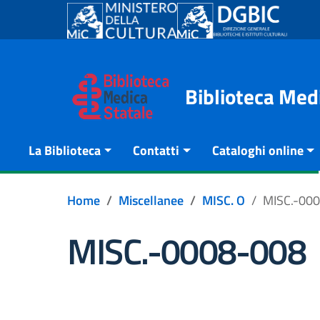
Go to content
Go to the navigation menu
Go to the footer
Biblioteca Med
La Biblioteca
Contatti
Cataloghi online
Home
Miscellanee
MISC. O
MISC.-00
MISC.-0008-008