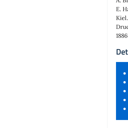
A. B
E. H
Kiel.
Druc
1886
Det