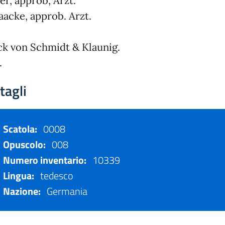
ier, approb, Arzt.
aacke, approb. Arzt.
k von Schmidt & Klaunig.
.
tagli
Scatola:
0008
Opuscolo:
008
Numero inventario:
10339
Lingua:
tedesco
Nazione:
Germania