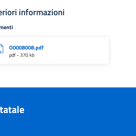
eriori informazioni
menti
O0008008.pdf
pdf - 370 kb
tatale