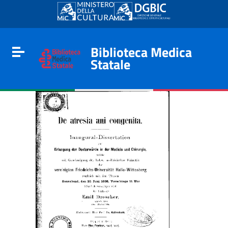
Go to content
Go to the navigation menu
Go to the footer
Biblioteca Medica
Toggle navigation
Statale
e