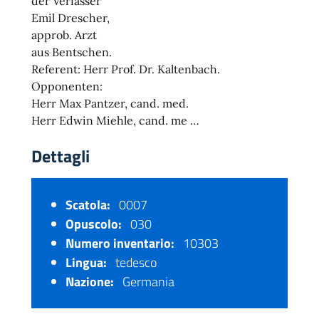
der Verfasser
Emil Drescher,
approb. Arzt
aus Bentschen.
Referent: Herr Prof. Dr. Kaltenbach.
Opponenten:
Herr Max Pantzer, cand. med.
Herr Edwin Miehle, cand. me …
Dettagli
Scatola:
0007
Opuscolo:
030
Numero inventario:
10303
Lingua:
tedesco
Nazione:
Germania