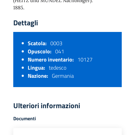
(HEITZ und MÜNDEL Nachofolger).
1885.
Dettagli
Scatola:
0003
Opuscolo:
041
Numero inventario:
10127
Lingua:
tedesco
Nazione:
Germania
Ulteriori informazioni
Documenti