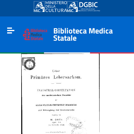
Go to content
Go to the navigation menu
Go to the footer
Biblioteca Medica
Toggle navigation
Statale
e