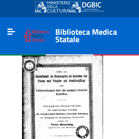
Go to content
Go to the navigation menu
Go to the footer
Biblioteca Medica
Toggle navigation
Statale
e