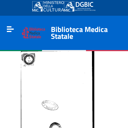
Go to content
Go to the navigation menu
Go to the footer
Biblioteca Medica
Toggle navigation
Statale
e