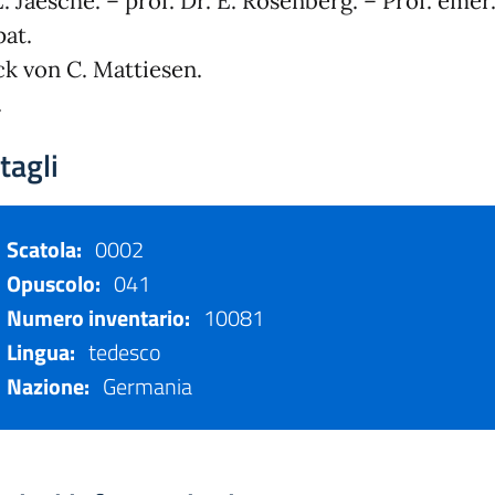
E. Jaesche. – prof. Dr. E. Rosenberg. – Prof. emer.
at.
k von C. Mattiesen.
.
tagli
Scatola:
0002
Opuscolo:
041
Numero inventario:
10081
Lingua:
tedesco
Nazione:
Germania