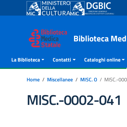
Go to content
Go to the navigation menu
Go to the footer
Biblioteca Med
La Biblioteca
Contatti
Cataloghi online
Home
Miscellanee
MISC. O
MISC.-00
MISC.-0002-041