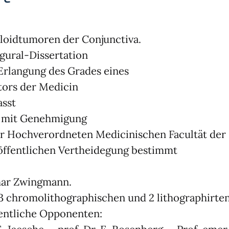
oidtumoren der Conjunctiva.
gural-Dissertation
Erlangung des Grades eines
ors der Medicin
asst
 mit Genehmigung
r Hochverordneten Medicinischen Facultät der K
öffentlichen Vertheidegung bestimmt
har Zwingmann.
3 chromolithographischen und 2 lithographirten
entliche Opponenten: