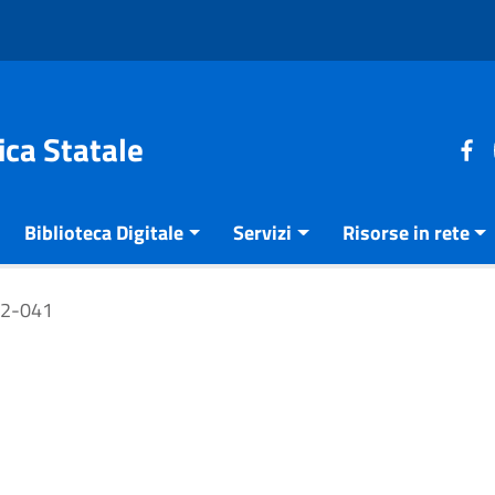
ica Statale
Biblioteca Digitale
Servizi
Risorse in rete
02-041