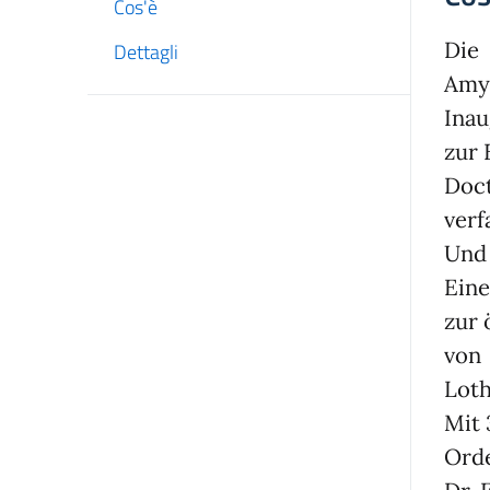
Cos'è
Die
Dettagli
Amyl
Inau
zur 
Doct
verf
Und
Eine
zur 
von
Lot
Mit 
Ord