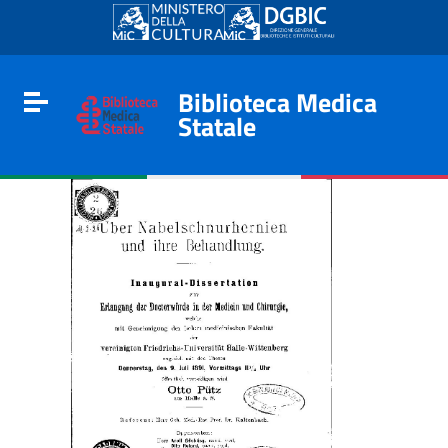
Go to content
Go to the navigation menu
Go to the footer
Biblioteca Medica
Toggle navigation
Statale
e