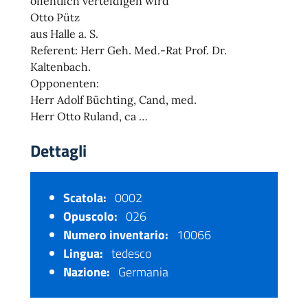
öffentlich verteidigen wird
Otto Pütz
aus Halle a. S.
Referent: Herr Geh. Med.-Rat Prof. Dr.
Kaltenbach.
Opponenten:
Herr Adolf Büchting, Cand, med.
Herr Otto Ruland, ca …
Dettagli
Scatola:
0002
Opuscolo:
026
Numero inventario:
10066
Lingua:
tedesco
Nazione:
Germania