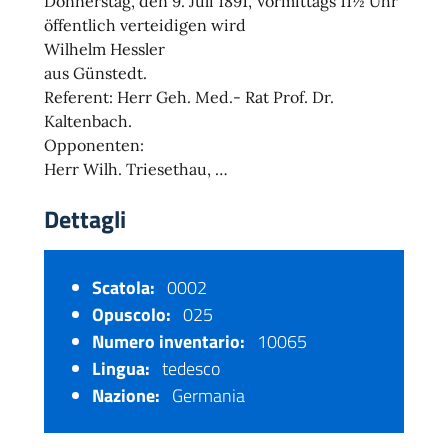
Donnerstag, den 9. Juli 1891, Vormittags 11½ Uhr
öffentlich verteidigen wird
Wilhelm Hessler
aus Günstedt.
Referent: Herr Geh. Med.- Rat Prof. Dr.
Kaltenbach.
Opponenten:
Herr Wilh. Triesethau, …
Dettagli
Scatola:
0002
Opuscolo:
025
Numero inventario:
10065
Lingua:
tedesco
Nazione:
Germania