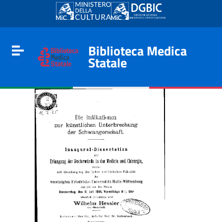
Go to content
Go to the navigation menu
Go to the footer
Biblioteca Medica
Toggle navigation
Statale
e