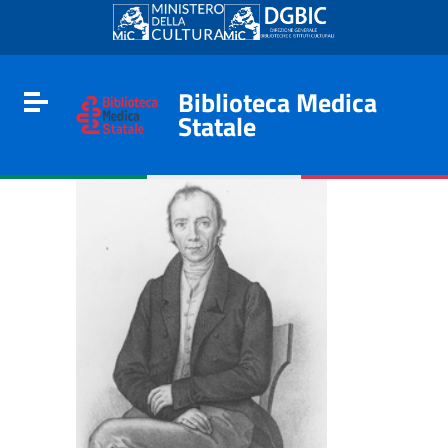
Go to content
Go to the navigation menu
Go to the footer
Biblioteca Medica
Toggle navigation
Statale
e