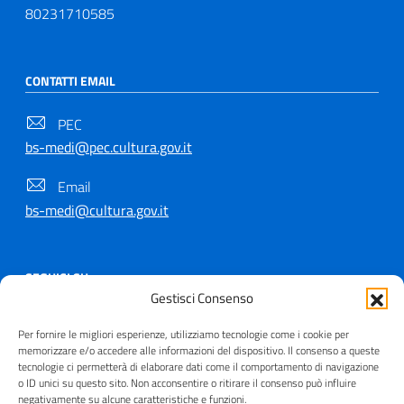
80231710585
CONTATTI EMAIL
PEC
bs-medi@pec.cultura.gov.it
Email
bs-medi@cultura.gov.it
SEGUICI SU
Gestisci Consenso
Per fornire le migliori esperienze, utilizziamo tecnologie come i cookie per
memorizzare e/o accedere alle informazioni del dispositivo. Il consenso a queste
tecnologie ci permetterà di elaborare dati come il comportamento di navigazione
Copyright © 2021 - 2026
o ID unici su questo sito. Non acconsentire o ritirare il consenso può influire
negativamente su alcune caratteristiche e funzioni.