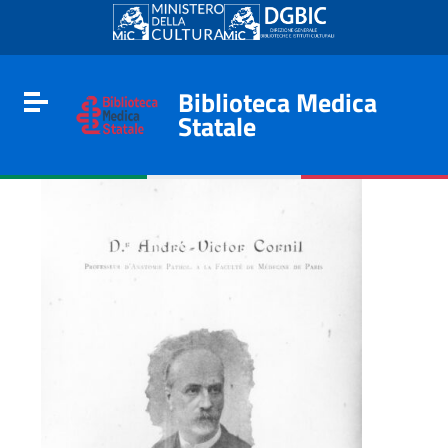
Go to content
Go to the navigation menu
Go to the footer
Biblioteca Medica
Toggle navigation
Statale
e