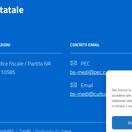
tatale
ZIONI
CONTATTI EMAIL
ice fiscale / Partita IVA
PEC
710585
bs-medi@pec.cultura.gov.it
Email
Per fornire l
bs-medi@cultura.gov.it
accedere alle
elaborare dat
o ritirare il 
Ac
sibilità
|
Crediti
| Realizzato da
Inera