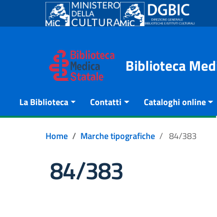
Go to content
Go to the navigation menu
Go to the footer
Biblioteca Med
La Biblioteca
Contatti
Cataloghi online
Home
Marche tipografiche
84/383
84/383