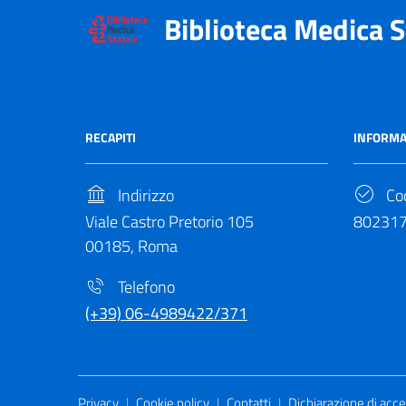
Biblioteca Medica S
RECAPITI
INFORMA
Indirizzo
Cod
Viale Castro Pretorio 105
80231
00185, Roma
Telefono
(+39) 06-4989422/371
Useful Links Section
Privacy
|
Cookie policy
|
Contatti
|
Dichiarazione di acces