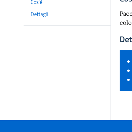
Cos'è
Pace
Dettagli
colo
Det