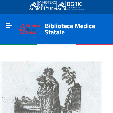
Go to content
Go to the navigation menu
Go to the footer
Biblioteca Medica
Toggle navigation
Statale
e