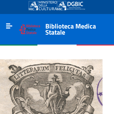
Go to content
Go to the navigation menu
Go to the footer
Biblioteca Medica
Toggle navigation
Statale
e