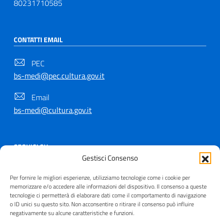
80231710585
CONTATTI EMAIL
PEC
bs-medi@pec.cultura.gov.it
Email
bs-medi@cultura.gov.it
SEGUICI SU
Gestisci Consenso
Per fornire le migliori esperienze, utilizziamo tecnologie come i cookie per
memorizzare e/o accedere alle informazioni del dispositivo. Il consenso a queste
tecnologie ci permetterà di elaborare dati come il comportamento di navigazione
Copyright © 2021 - 2026
o ID unici su questo sito. Non acconsentire o ritirare il consenso può influire
negativamente su alcune caratteristiche e funzioni.