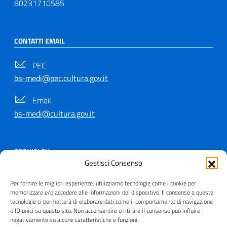
80231710585
CONTATTI EMAIL
PEC
bs-medi@pec.cultura.gov.it
Email
bs-medi@cultura.gov.it
SEGUICI SU
Gestisci Consenso
Per fornire le migliori esperienze, utilizziamo tecnologie come i cookie per
memorizzare e/o accedere alle informazioni del dispositivo. Il consenso a queste
tecnologie ci permetterà di elaborare dati come il comportamento di navigazione
Copyright © 2021 - 2026
o ID unici su questo sito. Non acconsentire o ritirare il consenso può influire
negativamente su alcune caratteristiche e funzioni.