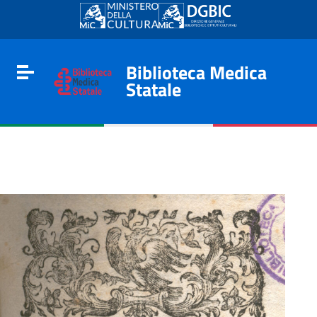
Go to content
Go to the navigation menu
Go to the footer
Biblioteca Medica
Toggle navigation
Statale
e