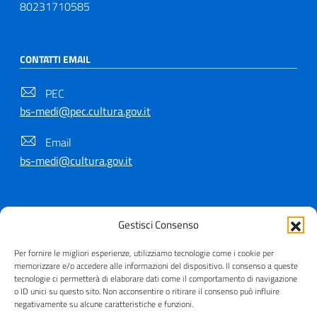
80231710585
CONTATTI EMAIL
PEC
bs-medi@pec.cultura.gov.it
Email
bs-medi@cultura.gov.it
SEGUICI SU
Gestisci Consenso
Per fornire le migliori esperienze, utilizziamo tecnologie come i cookie per
memorizzare e/o accedere alle informazioni del dispositivo. Il consenso a queste
tecnologie ci permetterà di elaborare dati come il comportamento di navigazione
Copyright © 2021 - 2026
o ID unici su questo sito. Non acconsentire o ritirare il consenso può influire
negativamente su alcune caratteristiche e funzioni.