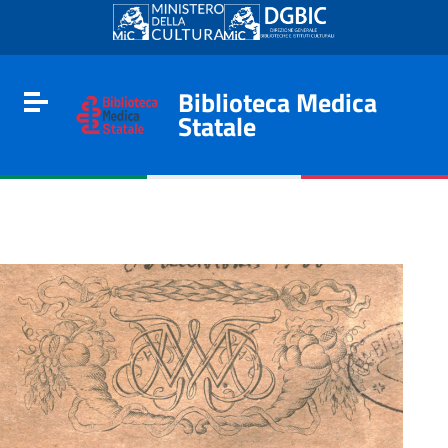
Go to content
Go to the navigation menu
Go to the footer
Biblioteca Medica
Toggle navigation
Statale
e