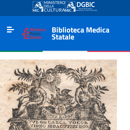
Go to content
Go to the navigation menu
Go to the footer
Biblioteca Medica
Toggle navigation
Statale
e