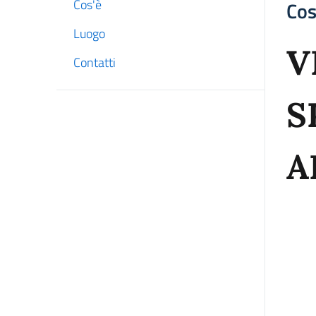
Cos'è
Cos
Luogo
V
Contatti
S
A