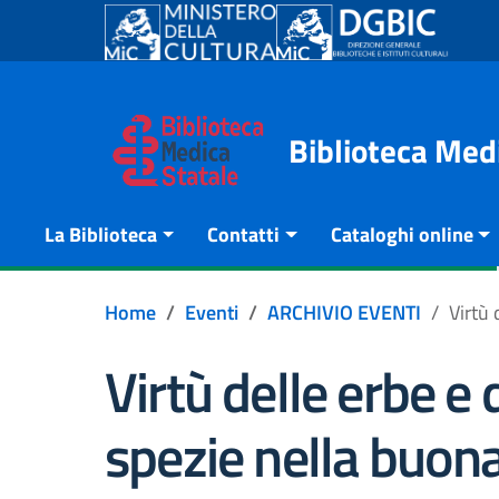
Go to content
Go to the navigation menu
Go to the footer
Biblioteca Med
La Biblioteca
Contatti
Cataloghi online
Home
Eventi
ARCHIVIO EVENTI
Virtù 
Virtù delle erbe e 
spezie nella buon