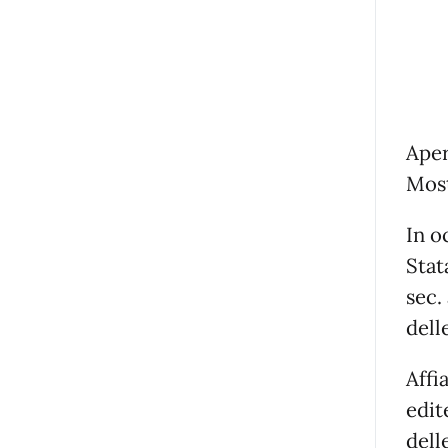
Aper
Most
In o
Stat
sec.
dell
Affi
edit
dell