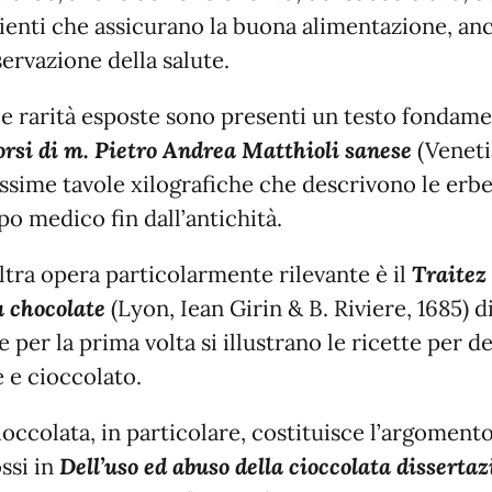
ienti che assicurano la buona alimentazione, an
ervazione della salute.
le rarità esposte sono presenti un testo fondamen
orsi di m. Pietro Andrea Matthioli sanese
(Veneti
issime tavole xilografiche che descrivono le erbe, 
o medico fin dall’antichità.
ltra opera particolarmente rilevante è il
Traitez
u chocolate
(Lyon, Iean Girin & B. Riviere, 1685) d
e per la prima volta si illustrano le ricette per d
è e cioccolato.
ioccolata, in particolare, costituisce l’argomento
ssi in
Dell’uso ed abuso della cioccolata dissert