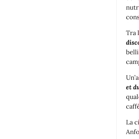
nutr
cons
Tra 
disc
bell
camp
Un’a
et d
qual
caff
La c
Anfo