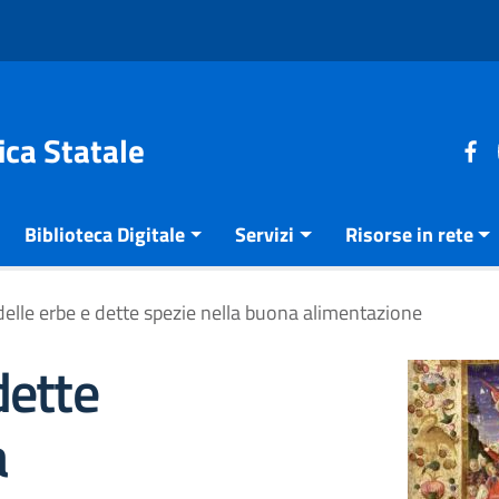
ica Statale
Biblioteca Digitale
Servizi
Risorse in rete
delle erbe e dette spezie nella buona alimentazione
dette
a