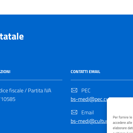
tatale
ZIONI
CONTATTI EMAIL
ice fiscale / Partita IVA
PEC
710585
bs-medi@pec.cultura.gov.it
Email
Per fornire l
bs-medi@cultura.gov.it
accedere alle
elaborare dat