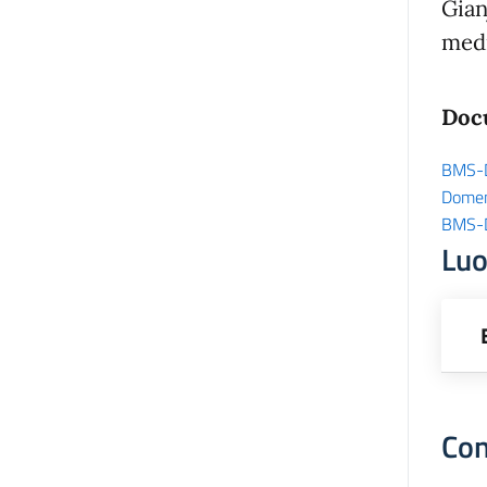
Gian
medi
Doc
BMS-D
Domen
BMS-D
Lu
Con