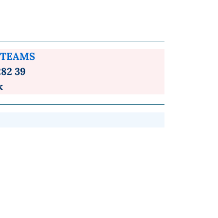
TEAMS
282 39
k