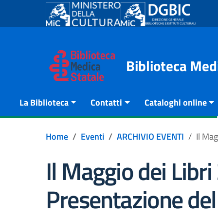
Go to content
Go to the navigation menu
Go to the footer
Biblioteca Med
La Biblioteca
Contatti
Cataloghi online
Home
Eventi
ARCHIVIO EVENTI
Il Mag
Il Maggio dei Libr
Presentazione del 