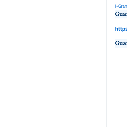
I-Gra
Guar
http
Guar