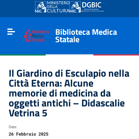
Go to content
Go to the navigation menu
Go to the footer
Biblioteca Medica
Toggle navigation
Statale
Il Giardino di Esculapio nella
Città Eterna: Alcune
memorie di medicina da
oggetti antichi – Didascalie
Vetrina 5
e
Date:
26 Febbraio 2025