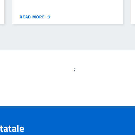
READ MORE
Pagina successiva
tatale