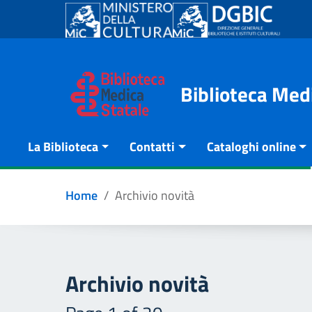
Go to content
Go to the navigation menu
Go to the footer
Biblioteca Med
La Biblioteca
Contatti
Cataloghi online
Home
Archivio novità
Archivio novità