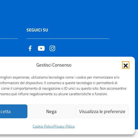
SEGUICI SU
Gestisci Consenso
Copyright © 2021 - 2026
e migliori esperienze, utilizziamo tecnologie come i cookie per memorizzare e/o
 informazioni del dispositivo. Il consenso a queste tecnologie ci permetterà di
i come il comportamento di navigazione o ID unici su questo sito. Non acconsentire
consenso può influire negativamente su alcune caratteristiche e funzioni.
cetta
Nega
Visualizza le preferenze
Cookie Policy
Privacy Policy