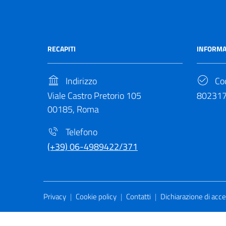
RECAPITI
INFORMA
Indirizzo
Cod
Viale Castro Pretorio 105
80231
00185, Roma
Telefono
(+39) 06-4989422/371
Useful Links Section
Privacy
|
Cookie policy
|
Contatti
|
Dichiarazione di acces