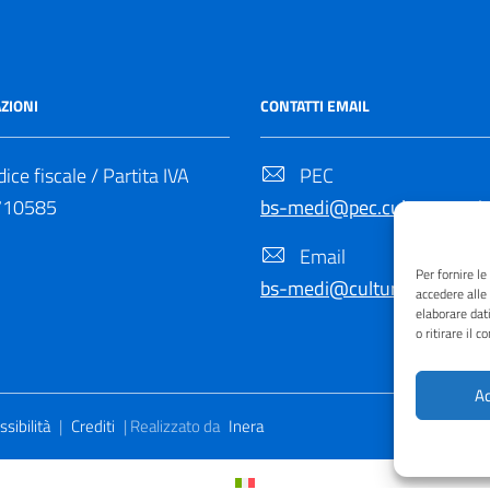
ZIONI
CONTATTI EMAIL
ice fiscale / Partita IVA
PEC
710585
bs-medi@pec.cultura.gov.it
Email
Per fornire l
bs-medi@cultura.gov.it
accedere alle
elaborare dat
o ritirare il 
Ac
sibilità
|
Crediti
| Realizzato da
Inera