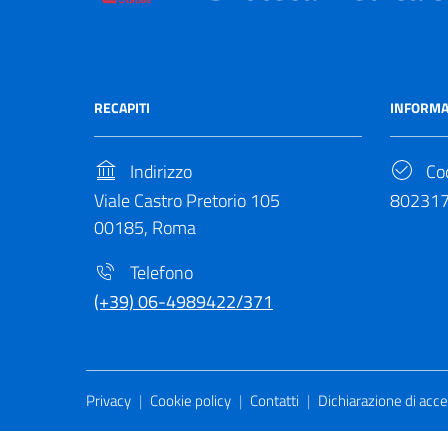
RECAPITI
INFORMA
Indirizzo
Cod
Viale Castro Pretorio 105
80231
00185, Roma
Telefono
(+39) 06-4989422/371
Useful Links Section
Privacy
|
Cookie policy
|
Contatti
|
Dichiarazione di acces