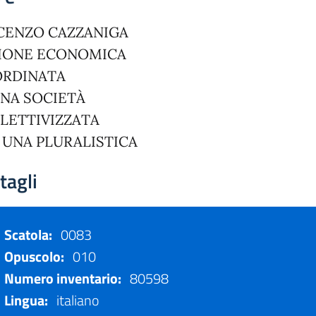
CENZO CAZZANIGA
ZIONE ECONOMICA
RDINATA
UNA SOCIETÀ
LETTIVIZZATA
N UNA PLURALISTICA
tagli
Scatola:
0083
Opuscolo:
010
Numero inventario:
80598
Lingua:
italiano