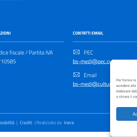
ZIONI
CONTATTI EMAIL
ice fiscale / Partita IVA
PEC
710585
bs-medi@pec.cultura.gov.it
Email
Per fornire l
bs-medi@cultura.gov.it
accedere alle
elaborare dat
o ritirare il 
Ac
sibilità
|
Crediti
| Realizzato da
Inera