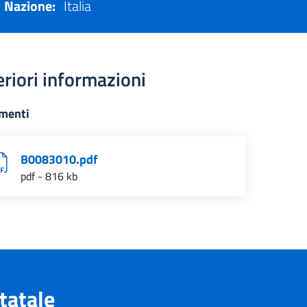
Nazione:
Italia
eriori informazioni
menti
B0083010.pdf
pdf - 816 kb
tatale