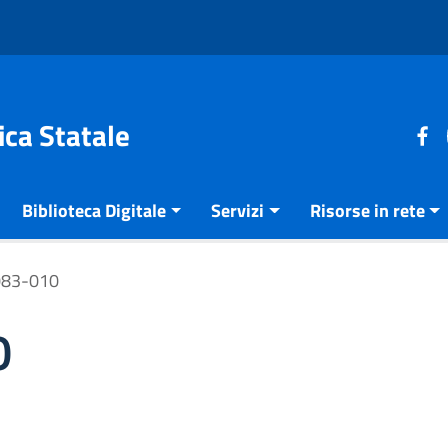
ica Statale
Biblioteca Digitale
Servizi
Risorse in rete
083-010
0