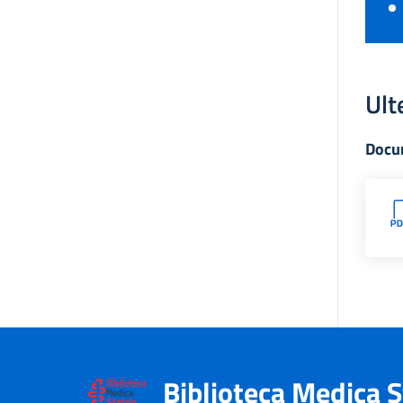
Ult
Docu
Biblioteca Medica S