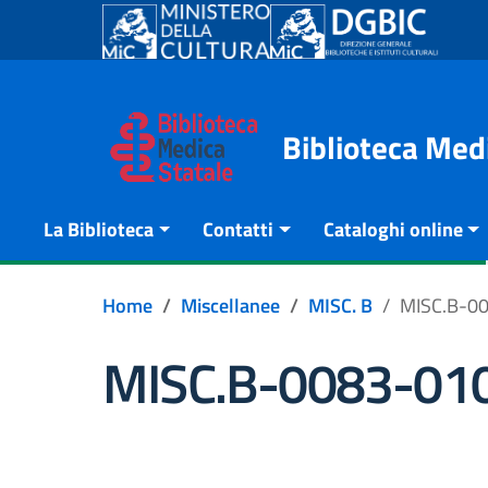
Go to content
Go to the navigation menu
Go to the footer
Biblioteca Med
La Biblioteca
Contatti
Cataloghi online
Home
Miscellanee
MISC. B
MISC.B-0
MISC.B-0083-01