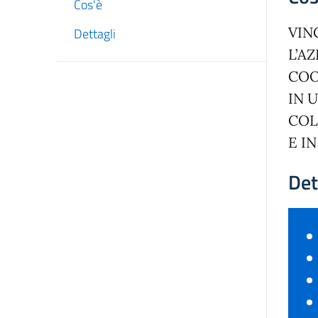
Cos'è
VIN
Dettagli
L’A
COO
IN 
COL
E I
Det