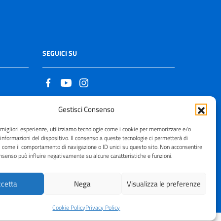
SEGUICI SU
Gestisci Consenso
Copyright © 2021 - 2026
e migliori esperienze, utilizziamo tecnologie come i cookie per memorizzare e/o
 informazioni del dispositivo. Il consenso a queste tecnologie ci permetterà di
i come il comportamento di navigazione o ID unici su questo sito. Non acconsentire
consenso può influire negativamente su alcune caratteristiche e funzioni.
cetta
Nega
Visualizza le preferenze
Cookie Policy
Privacy Policy