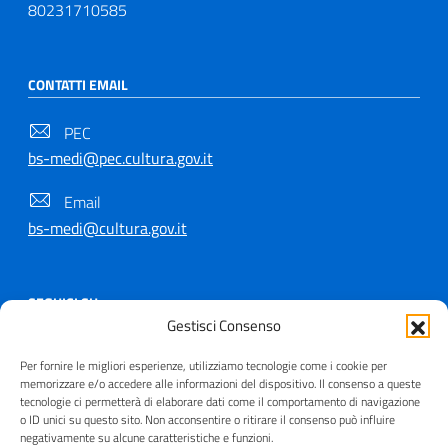
80231710585
CONTATTI EMAIL
PEC
bs-medi@pec.cultura.gov.it
Email
bs-medi@cultura.gov.it
SEGUICI SU
Gestisci Consenso
Per fornire le migliori esperienze, utilizziamo tecnologie come i cookie per
memorizzare e/o accedere alle informazioni del dispositivo. Il consenso a queste
tecnologie ci permetterà di elaborare dati come il comportamento di navigazione
Copyright © 2021 - 2026
o ID unici su questo sito. Non acconsentire o ritirare il consenso può influire
negativamente su alcune caratteristiche e funzioni.