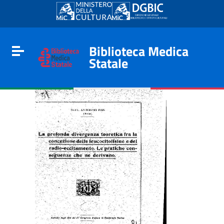
Go to content
Go to the navigation menu
Go to the footer
Biblioteca Medica
Toggle navigation
Statale
e