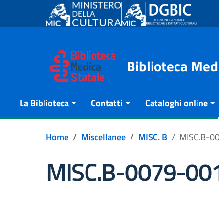
Go to content
Go to the navigation menu
Go to the footer
Biblioteca Med
La Biblioteca
Contatti
Cataloghi online
Home
Miscellanee
MISC. B
MISC.B-0
MISC.B-0079-00