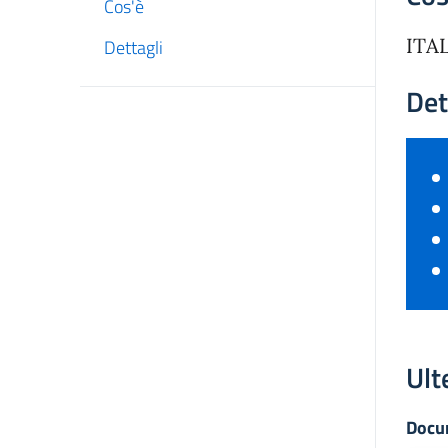
Cos'è
ITA
Dettagli
Det
Ult
Docu