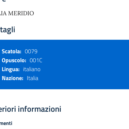
LIA MERIDIO
tagli
Scatola:
0079
Opuscolo:
001C
Lingua:
italiano
Nazione:
Italia
eriori informazioni
menti