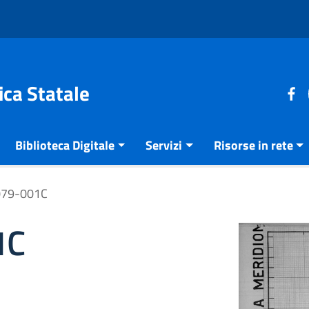
ica Statale
Biblioteca Digitale
Servizi
Risorse in rete
079-001C
1C