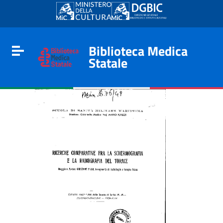
Go to content
Go to the navigation menu
Go to the footer
Biblioteca Medica
Toggle navigation
Statale
e