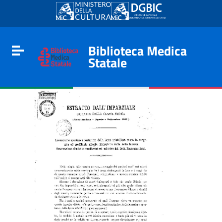
Go to content
Go to the navigation menu
Go to the footer
Biblioteca Medica
Toggle navigation
Statale
e