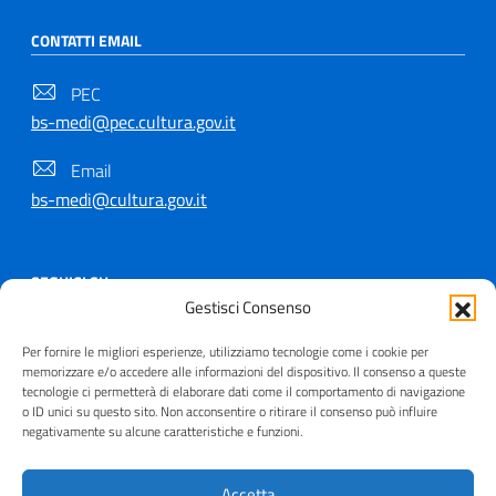
CONTATTI EMAIL
PEC
bs-medi@pec.cultura.gov.it
Email
bs-medi@cultura.gov.it
SEGUICI SU
Gestisci Consenso
Per fornire le migliori esperienze, utilizziamo tecnologie come i cookie per
memorizzare e/o accedere alle informazioni del dispositivo. Il consenso a queste
tecnologie ci permetterà di elaborare dati come il comportamento di navigazione
Copyright © 2021 - 2026
o ID unici su questo sito. Non acconsentire o ritirare il consenso può influire
negativamente su alcune caratteristiche e funzioni.
Useful Links Section
Privacy
|
Cookie policy
|
Contatti
|
Dichiarazione di
accessibilità
|
Crediti
| Realizzato da
Inera
Accetta