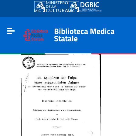
Go to content
Go to the navigation menu
Go to the footer
Biblioteca Medica
Toggle navigation
Statale
e