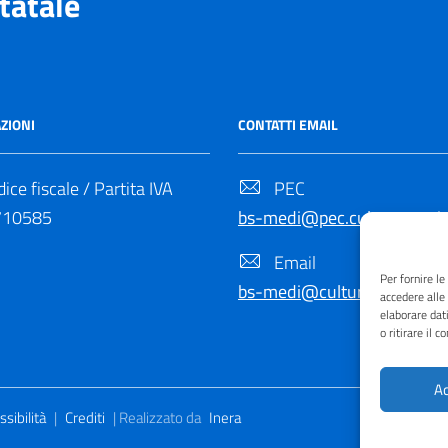
tatale
ZIONI
CONTATTI EMAIL
ice fiscale / Partita IVA
PEC
710585
bs-medi@pec.cultura.gov.it
Email
Per fornire l
bs-medi@cultura.gov.it
accedere alle
elaborare dat
o ritirare il 
Ac
sibilità
|
Crediti
| Realizzato da
Inera