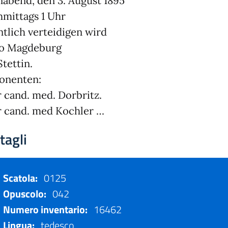
abend, den 3. August 1895
mittags 1 Uhr
ntlich verteidigen wird
o Magdeburg
Stettin.
onenten:
 cand. med. Dorbritz.
 cand. med Kochler …
tagli
Scatola:
0125
Opuscolo:
042
Numero inventario:
16462
Lingua:
tedesco