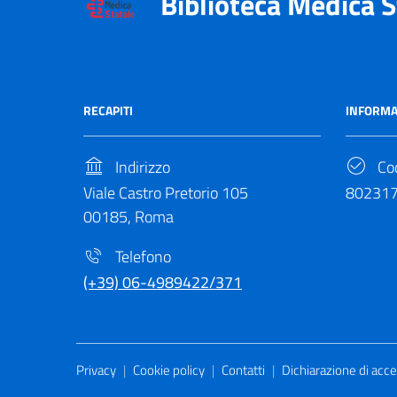
Biblioteca Medica S
RECAPITI
INFORMA
Indirizzo
Cod
Viale Castro Pretorio 105
80231
00185, Roma
Telefono
(+39) 06-4989422/371
Useful Links Section
Privacy
|
Cookie policy
|
Contatti
|
Dichiarazione di acces