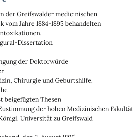
in der Greifswalder medicinischen
ik vom Jahre 1884-1895 behandelten
intoxikationen.
gural-Dissertation
angung der Doktorwürde
er
zin, Chirurgie und Geburtshilfe,
che
t beigefügten Thesen
Zustimmung der hohen Medizinischen Fakultät
Königl. Universität zu Greifswald