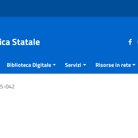
ica Statale
Biblioteca Digitale
Servizi
Risorse in rete
25-042