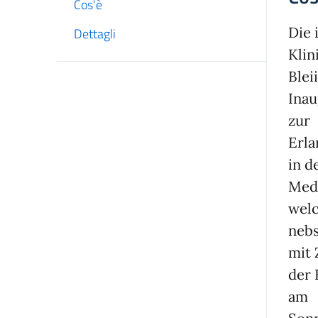
Cos'è
Die 
Dettagli
Klin
Blei
Inau
zur
Erl
in d
Medi
wel
nebs
mit 
der 
am