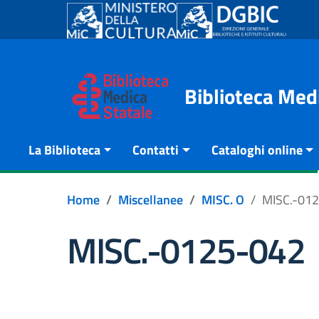
Go to content
Go to the navigation menu
Go to the footer
Biblioteca Med
La Biblioteca
Contatti
Cataloghi online
Home
Miscellanee
MISC. O
MISC.-01
MISC.-0125-042