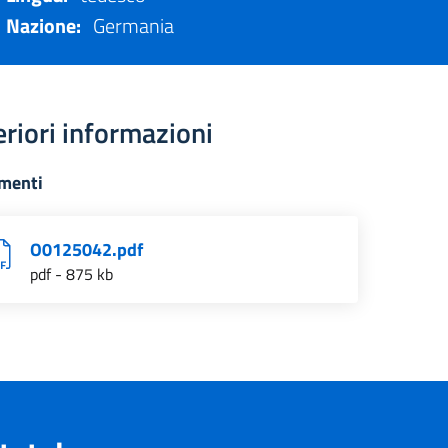
Nazione:
Germania
eriori informazioni
menti
O0125042.pdf
pdf - 875 kb