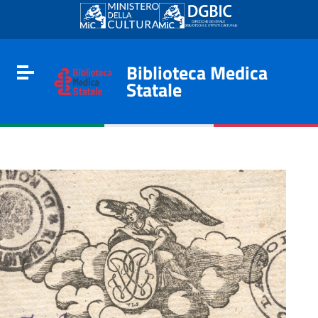
Go to content
Go to the navigation menu
Go to the footer
Biblioteca Medica
Toggle navigation
Statale
e