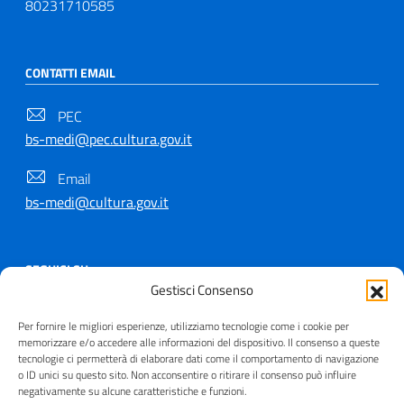
80231710585
CONTATTI EMAIL
PEC
bs-medi@pec.cultura.gov.it
Email
bs-medi@cultura.gov.it
SEGUICI SU
Gestisci Consenso
Per fornire le migliori esperienze, utilizziamo tecnologie come i cookie per
memorizzare e/o accedere alle informazioni del dispositivo. Il consenso a queste
tecnologie ci permetterà di elaborare dati come il comportamento di navigazione
Copyright © 2021 - 2026
o ID unici su questo sito. Non acconsentire o ritirare il consenso può influire
negativamente su alcune caratteristiche e funzioni.