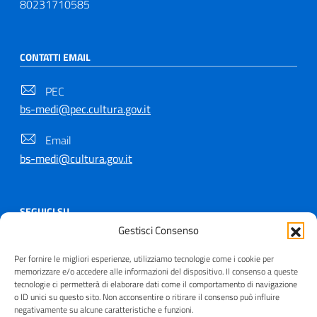
80231710585
CONTATTI EMAIL
PEC
bs-medi@pec.cultura.gov.it
Email
bs-medi@cultura.gov.it
SEGUICI SU
Gestisci Consenso
Per fornire le migliori esperienze, utilizziamo tecnologie come i cookie per
memorizzare e/o accedere alle informazioni del dispositivo. Il consenso a queste
tecnologie ci permetterà di elaborare dati come il comportamento di navigazione
Copyright © 2021 - 2026
o ID unici su questo sito. Non acconsentire o ritirare il consenso può influire
negativamente su alcune caratteristiche e funzioni.