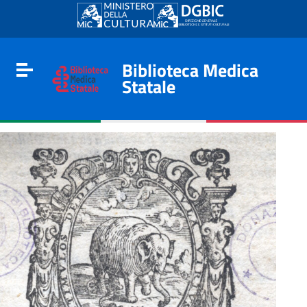
Go to content
Go to the navigation menu
Go to the footer
Biblioteca Medica
Toggle navigation
Statale
e