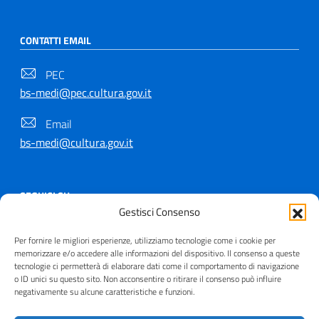
CONTATTI EMAIL
PEC
bs-medi@pec.cultura.gov.it
Email
bs-medi@cultura.gov.it
SEGUICI SU
Gestisci Consenso
Per fornire le migliori esperienze, utilizziamo tecnologie come i cookie per
memorizzare e/o accedere alle informazioni del dispositivo. Il consenso a queste
tecnologie ci permetterà di elaborare dati come il comportamento di navigazione
Copyright © 2021 - 2026
o ID unici su questo sito. Non acconsentire o ritirare il consenso può influire
negativamente su alcune caratteristiche e funzioni.
Useful Links Section
Privacy
|
Cookie policy
|
Contatti
|
Dichiarazione di