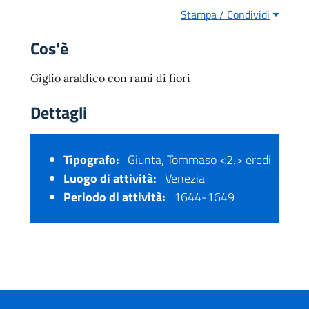
Stampa / Condividi
Cos'è
Giglio araldico con rami di fiori
Dettagli
Tipografo:
Giunta, Tommaso <2.> eredi
Luogo di attività:
Venezia
Periodo di attività:
1644-1649