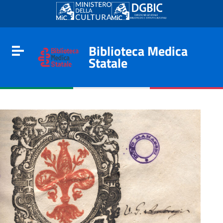
Go to content
Go to the navigation menu
Go to the footer
Biblioteca Medica
Toggle navigation
Statale
e