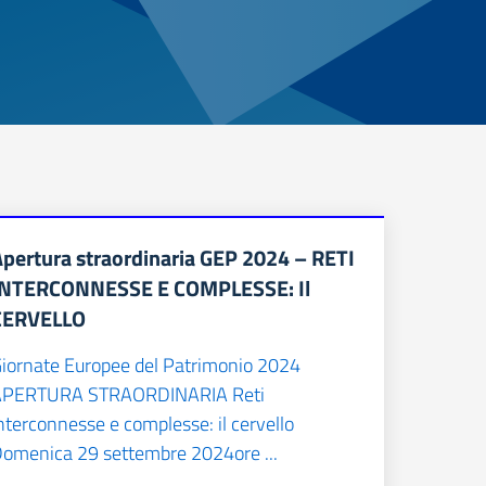
Apertura straordinaria GEP 2024 – RETI
INTERCONNESSE E COMPLESSE: Il
CERVELLO
iornate Europee del Patrimonio 2024
APERTURA STRAORDINARIA Reti
nterconnesse e complesse: il cervello
omenica 29 settembre 2024ore ...