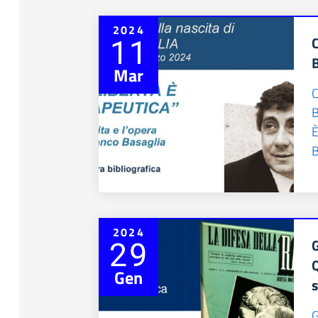
2024
11
Mar
B
È
B
2024
29
Gen
s