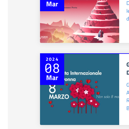
Mar
D
l
d
2024
08
Mar
G
A
R
B