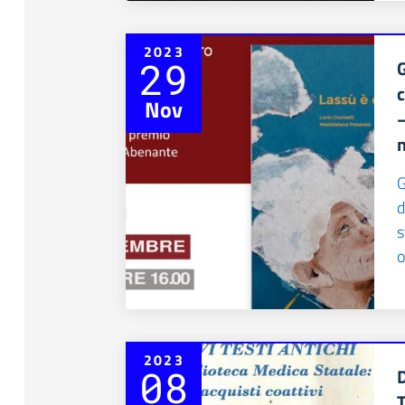
2023
29
G
c
Nov
–
G
d
s
o
2023
08