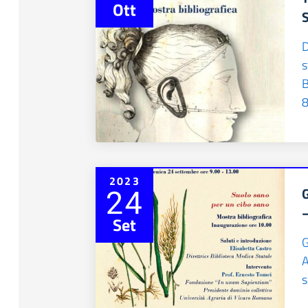
Ott
S
D
s
B
8
2023
24
Set
G
A
s