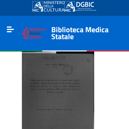
Go to content
Go to the navigation menu
Go to the footer
Biblioteca Medica
Toggle navigation
Statale
e