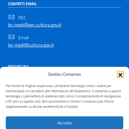
CONTATTI EMAIL
PEC
bs-medi@pec.cultura.gov.it
Email
bs-medi@cultura.gov.it
SEGUICI SU
Gestisci Consenso
Per fornire le migliori esperienze, utilizziamo tecnologie come i cookie per
memorizzare e/o accedere alle informazioni del dispositivo. Il consenso a queste
tecnologie ci permetterà di elaborare dati come il comportamento di navigazione
Copyright © 2021 - 2026
o ID unici su questo sito. Non acconsentire o ritirare il consenso può influire
Useful Links Section
negativamente su alcune caratteristiche e funzioni.
Privacy
|
Cookie policy
|
Contatti
|
Dichiarazione di
accessibilità
|
Crediti
| Realizzato da
Inera
Accetta