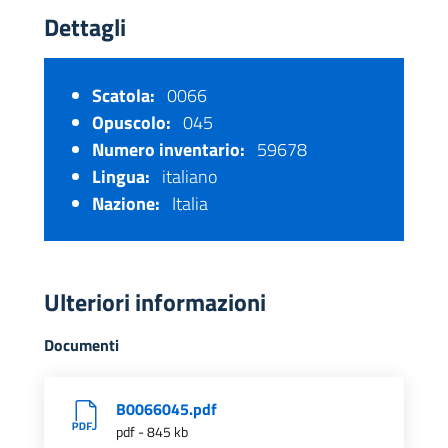
Dettagli
Scatola:
0066
Opuscolo:
045
Numero inventario:
59678
Lingua:
italiano
Nazione:
Italia
Ulteriori informazioni
Documenti
B0066045.pdf
pdf - 845 kb