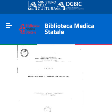
Go to content
Go to the navigation menu
Go to the footer
Biblioteca Medica
Toggle navigation
Statale
e